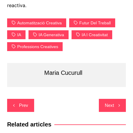
reactiva.
Automatització Creativa
Futur Del Treball
IA
IA Generativa
IA I Creativitat
Professions Creatives
Maria Cucurull
Navegació
Prev
Next
d'entrades
Related articles