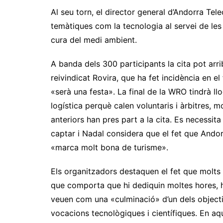
Al seu torn, el director general d’Andorra Tel
temàtiques com la tecnologia al servei de les pe
cura del medi ambient.
A banda dels 300 participants la cita pot arr
reivindicat Rovira, que ha fet incidència en 
«serà una festa». La final de la WRO tindrà l
logística perquè calen voluntaris i àrbitres, 
anteriors han pres part a la cita. Es necessi
captar i Nadal considera que el fet que Ando
«marca molt bona de turisme».
Els organitzadors destaquen el fet que molts
que comporta que hi dediquin moltes hores, h
veuen com una «culminació» d’un dels object
vocacions tecnològiques i científiques. En aq