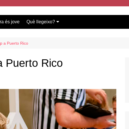
ra és jove
Què llegeixo?
Vídeos participants
Bases del concurs
ap a Puerto Rico
 a Puerto Rico