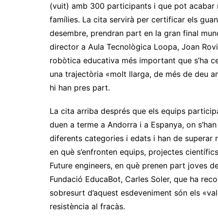
(vuit) amb 300 participants i que pot acabar 
famílies. La cita servirà per certificar els g
desembre, prendran part en la gran final mund
director a Aula Tecnològica Loopa, Joan Rovir
robòtica educativa més important que s’ha cel
una trajectòria «molt llarga, de més de deu a
hi han pres part.
La cita arriba després que els equips particip
duen a terme a Andorra i a Espanya, on s’han c
diferents categories i edats i han de superar
en què s’enfronten equips, projectes científic
Future engineers, en què prenen part joves de 
Fundació EducaBot, Carles Soler, que ha reco
sobresurt d’aquest esdeveniment són els «valo
resistència al fracàs.