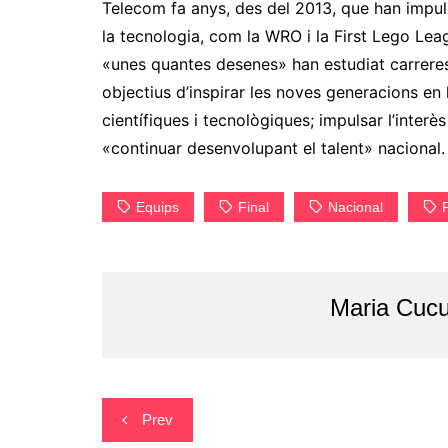
Telecom fa anys, des del 2013, que han impul
la tecnologia, com la WRO i la First Lego Leag
«unes quantes desenes» han estudiat carreres 
objectius d’inspirar les noves generacions en 
científiques i tecnològiques; impulsar l’inter
«continuar desenvolupant el talent» nacional.
Equips
Final
Nacional
Maria Cucu
Navegació
Prev