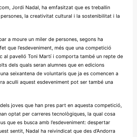
ecom, Jordi Nadal, ha emfasitzat que es treballin
rsones, la creativitat cultural i la sostenibilitat i la
ibar a moure un miler de persones, segons ha
el fet que l’esdeveniment, més que una competició
loc al pavelló Toni Martí i comporta també un repte de
molts dels quals seran alumnes que en edicions
ta una seixantena de voluntaris que ja es comencen a
rra aculli aquest esdeveniment pot ser també una
 dels joves que han pres part en aquesta competició,
an optat per carreres tecnològiques, la qual cosa
ius que es busca amb l’esdeveniment: despertar
uest sentit, Nadal ha reivindicat que des d’Andorra