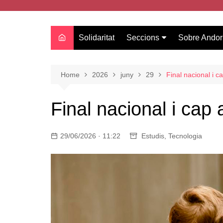
Solidaritat
Seccions
Sobre Andor
Actualitat
Oci
Home
2026
juny
29
Final nacional i c
Curiositats
Final nacional i cap
Entrevistes
Salut
29/06/2026 · 11:22
Estudis
,
Tecnologia
Estudis
Tecnologia
Amor
Moda i tendències