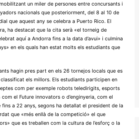
mobilitzant un miler de persones entre concursants i
uanyadors nacionals que posteriorment, del 8 al 10 de
ial que aquest any se celebra a Puerto Rico. El
a, ha destacat que la cita serà «el torneig de
ebrat aquí a Andorra fins a la data d’avui» i culmina
nys» en els quals han estat molts els estudiants que
ants hagin pres part en els 26 tornejos locals que es
lassificat els millors. Els estudiants participen en
 reptes com per exemple robots teledirigits, esports
s com el Future innovators o d’enginyeria, com el
fins a 22 anys, segons ha detallat el president de la
rdat que «més enllà de la competició» el que
rs» que es treballen com la cultura de l’esforç o la