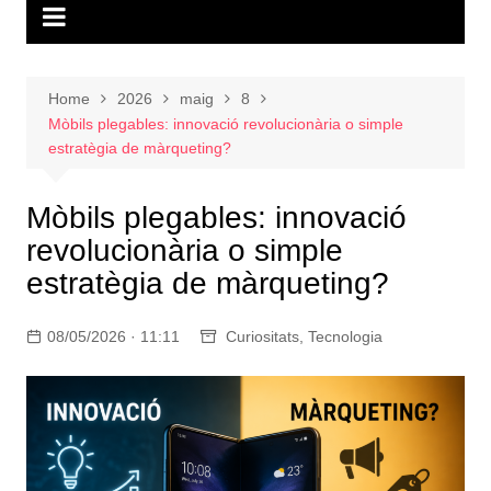
Home
2026
maig
8
Mòbils plegables: innovació revolucionària o simple
estratègia de màrqueting?
Mòbils plegables: innovació
revolucionària o simple
estratègia de màrqueting?
08/05/2026 · 11:11
Curiositats
,
Tecnologia