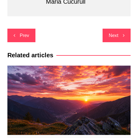
Maria Cucurull
Navegació
Prev
Next
d'entrades
Related articles