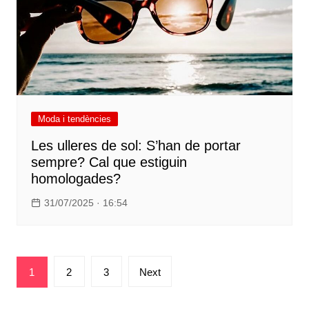
Moda i tendències
Les ulleres de sol: S’han de portar
sempre? Cal que estiguin
homologades?
31/07/2025 · 16:54
Paginació
1
2
3
Next
de
les