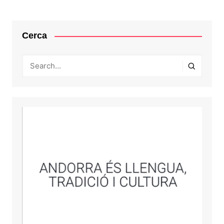
entrades
Cerca