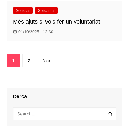
Societat
Solidaritat
Més ajuts si vols fer un voluntariat
01/10/2025 · 12:30
Paginació
1
2
Next
de
les
entrades
Cerca