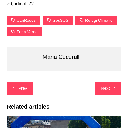
adjudicat 22.
CanRodes
GosSOS
Refugi Climàtic
Zona Verda
Maria Cucurull
Navegació
Prev
Next
d'entrades
Related articles