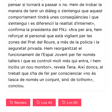
pensar si tornarà a passar o no. Hem de trobar la
manera de tenir un diàleg o s’entengui que aquest
comportament tindrà unes conseqüències i que
s’entengui i es diferenciï la realitat d’internet»,
confirma la presidenta del FNJ. «Ara per ara, hem
reforçat el personal que està vigilant per les
zones del Prat del Roure, a més de la policia i la
seguretat privada. Hem reorganitzat el
funcionament de l’Espai Jovent per fer només
tallers i que es controli molt més qui entra, i hem
inclòs un nou monitor», revela Tena. Així doncs, el
treball que s’ha de fer per conscienciar «no és
tasca de només un conjunt, sinó de tothom»,
conclou.
Bandes
Los 44
Los 60