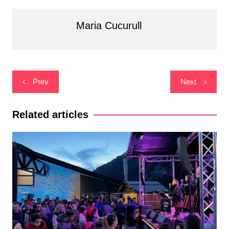
Maria Cucurull
Navegació
Prev
Next
d'entrades
Related articles