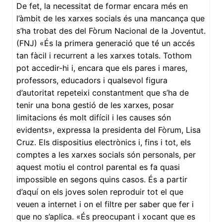
De fet, la necessitat de formar encara més en
l’àmbit de les xarxes socials és una mancança que
s’ha trobat des del Fòrum Nacional de la Joventut.
(FNJ) «És la primera generació que té un accés
tan fàcil i recurrent a les xarxes totals. Tothom
pot accedir-hi i, encara que els pares i mares,
professors, educadors i qualsevol figura
d’autoritat repeteixi constantment que s’ha de
tenir una bona gestió de les xarxes, posar
limitacions és molt difícil i les causes són
evidents», expressa la presidenta del Fòrum, Lisa
Cruz. Els dispositius electrònics i, fins i tot, els
comptes a les xarxes socials són personals, per
aquest motiu el control parental es fa quasi
impossible en segons quins casos. És a partir
d’aquí on els joves solen reproduir tot el que
veuen a internet i on el filtre per saber que fer i
que no s’aplica. «És preocupant i xocant que es