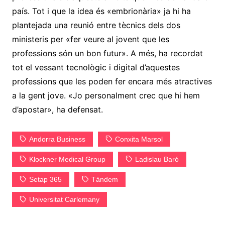
país. Tot i que la idea és «embrionària» ja hi ha
plantejada una reunió entre tècnics dels dos
ministeris per «fer veure al jovent que les
professions són un bon futur». A més, ha recordat
tot el vessant tecnològic i digital d’aquestes
professions que les poden fer encara més atractives
a la gent jove. «Jo personalment crec que hi hem
d’apostar», ha defensat.
Andorra Business
Conxita Marsol
Klockner Medical Group
Ladislau Baró
Setap 365
Tàndem
Universitat Carlemany