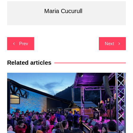
Maria Cucurull
Navegació
Prev
Next
d'entrades
Related articles