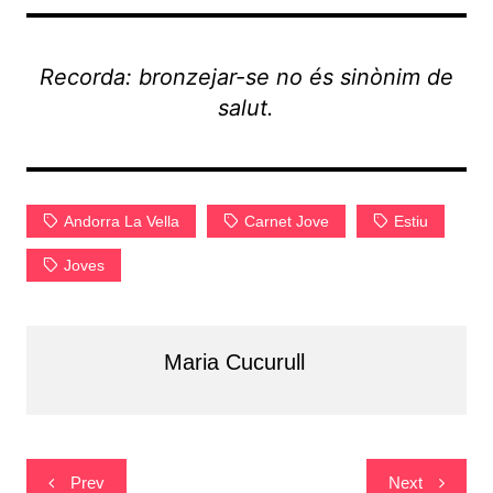
Recorda: bronzejar-se no és sinònim de
salut.
Andorra La Vella
Carnet Jove
Estiu
Joves
Maria Cucurull
Navegació
Prev
Next