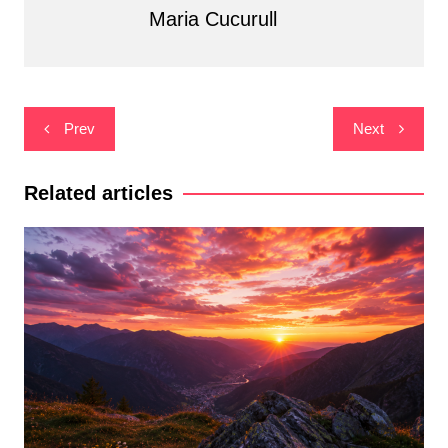
Maria Cucurull
Navegació
Prev
Next
d'entrades
Related articles