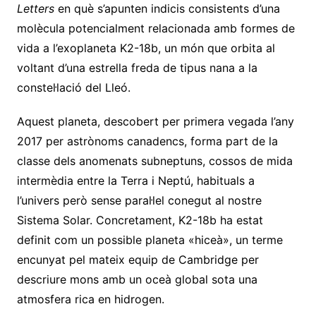
Letters
en què s’apunten indicis consistents d’una
molècula potencialment relacionada amb formes de
vida a l’exoplaneta K2-18b, un món que orbita al
voltant d’una estrella freda de tipus nana a la
constel·lació del Lleó.
Aquest planeta, descobert per primera vegada l’any
2017 per astrònoms canadencs, forma part de la
classe dels anomenats subneptuns, cossos de mida
intermèdia entre la Terra i Neptú, habituals a
l’univers però sense paral·lel conegut al nostre
Sistema Solar. Concretament, K2-18b ha estat
definit com un possible planeta «hiceà», un terme
encunyat pel mateix equip de Cambridge per
descriure mons amb un oceà global sota una
atmosfera rica en hidrogen.