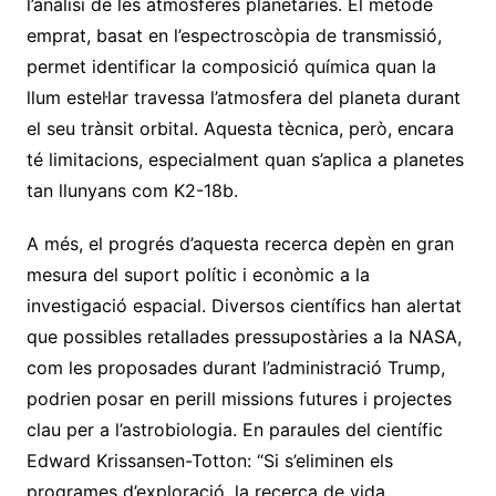
l’anàlisi de les atmosferes planetàries. El mètode
emprat, basat en l’espectroscòpia de transmissió,
permet identificar la composició química quan la
llum estel·lar travessa l’atmosfera del planeta durant
el seu trànsit orbital. Aquesta tècnica, però, encara
té limitacions, especialment quan s’aplica a planetes
tan llunyans com K2-18b.
A més, el progrés d’aquesta recerca depèn en gran
mesura del suport polític i econòmic a la
investigació espacial. Diversos científics han alertat
que possibles retallades pressupostàries a la NASA,
com les proposades durant l’administració Trump,
podrien posar en perill missions futures i projectes
clau per a l’astrobiologia. En paraules del científic
Edward Krissansen-Totton: “Si s’eliminen els
programes d’exploració, la recerca de vida