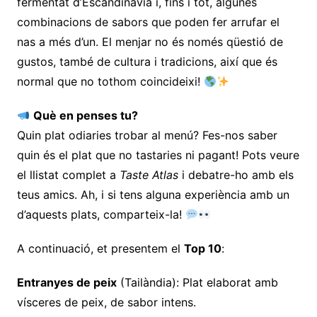
fermentat d’Escandinàvia i, fins i tot, algunes
combinacions de sabors que poden fer arrufar el
nas a més d’un. El menjar no és només qüestió de
gustos, també de cultura i tradicions, així que és
normal que no tothom coincideixi!
Què en penses tu?
Quin plat odiaries trobar al menú? Fes-nos saber
quin és el plat que no tastaries ni pagant! Pots veure
el llistat complet a
Taste Atlas
i debatre-ho amb els
teus amics. Ah, i si tens alguna experiència amb un
d’aquests plats, comparteix-la!
A continuació, et presentem el
Top 10
:
Entranyes de peix
(Tailàndia): Plat elaborat amb
vísceres de peix, de sabor intens.