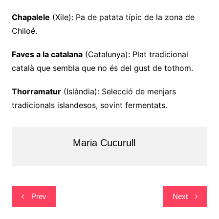
Chapalele
(Xile): Pa de patata típic de la zona de
Chiloé.
Faves a la catalana
(Catalunya): Plat tradicional
català que sembla que no és del gust de tothom.
Thorramatur
(Islàndia): Selecció de menjars
tradicionals islandesos, sovint fermentats.
Maria Cucurull
Navegació
Prev
Next
d'entrades