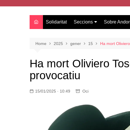
Solidaritat
Seccions
Sobre Andor
Actualitat
Oci
Home
2025
gener
15
Ha mort Oliviero
Curiositats
Ha mort Oliviero Tos
Entrevistes
provocatiu
Salut
Estudis
15/01/2025 · 10:49
Tecnologia
Oci
Amor
Moda i tendències