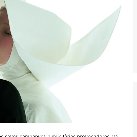
 les seves campanyes publicitàries provocadores, va