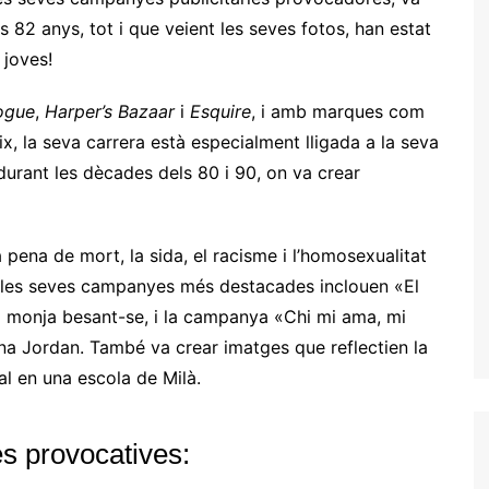
s 82 anys, tot i que veient les seves fotos, han estat
 joves!
ogue
,
Harper’s Bazaar
i
Esquire
, i amb marques com
ix, la seva carrera està especialment lligada a la seva
urant les dècades dels 80 i 90, on va crear
pena de mort, la sida, el racisme i l’homosexualitat
e les seves campanyes més destacades inclouen «El
a monja besant-se, i la campanya «Chi mi ama, mi
a Jordan. També va crear imatges que reflectien la
ial en una escola de Milà.
 provocatives: