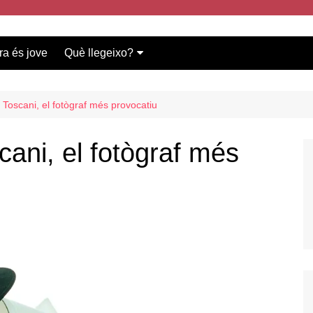
ra és jove
Què llegeixo?
Vídeos participants
Bases del concurs
 Toscani, el fotògraf més provocatiu
cani, el fotògraf més