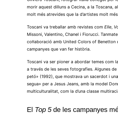
morir aquest dilluns a Cecina, a la Toscana, al
molt més atrevides que la d’artistes molt més
Toscani va treballar amb revistes com
Elle
,
V
Missoni, Valentino, Chanel i Fiorucci. Tanmate
col·laboració amb United Colors of Benetton d
campanyes que van fer història.
Toscani va ser pioner a abordar temes com la 
a través de les seves fotografies. Algunes d
petó» (1992), que mostrava un sacerdot i un
segua» per a Jesus Jeans, amb la model Donn
multiculturalitat, com la d’una classe multirac
El
Top 5
de les campanyes més