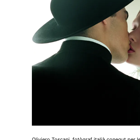
Oliviero Toscani, fotògraf italià conegut per