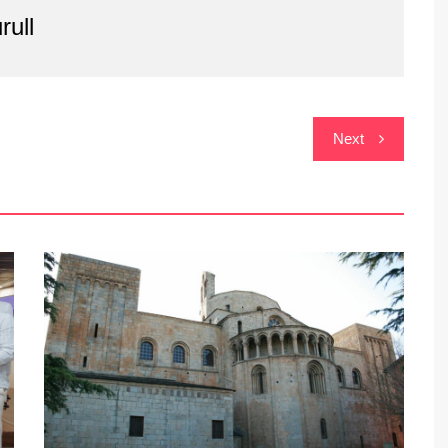
rull
Next