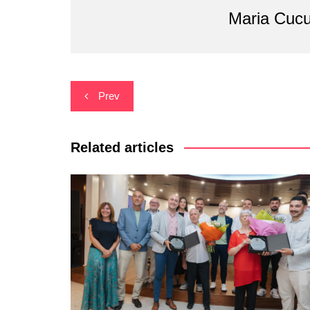
Maria Cucu
Navegació
Prev
d'entrades
Related articles