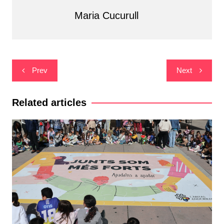
Maria Cucurull
Navegació
Prev
Next
d'entrades
Related articles