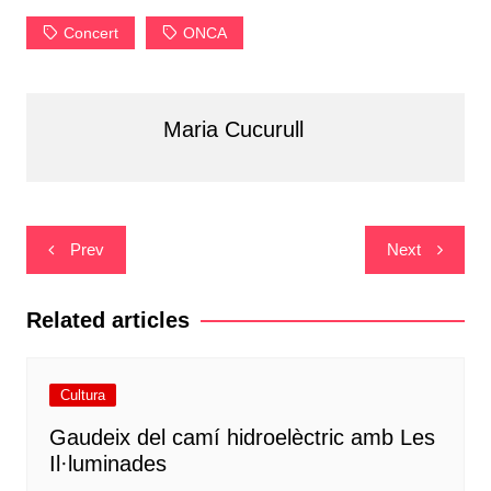
Concert
ONCA
Maria Cucurull
Navegació
Prev
Next
d'entrades
Related articles
Cultura
Gaudeix del camí hidroelèctric amb Les
Il·luminades