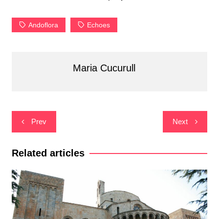
Andoflora
Echoes
Maria Cucurull
Navegació
Prev
Next
d'entrades
Related articles