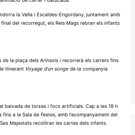
, animació de carrer i batucada.
ndorra la Vella i Escaldes-Engordany, juntament amb
inal del recorregut, els Reis Mags rebran els infants
e la plaça dels Arínsols i recorrerà els carrers fins
e itinerant
Voyage d’un songe
de la companyia
l baixada de torxes i focs artificials. Cap a les 19 h
a fins a la Sala de Festes, amb l’acompanyament del
es Majestats recolliran les cartes dels infants.