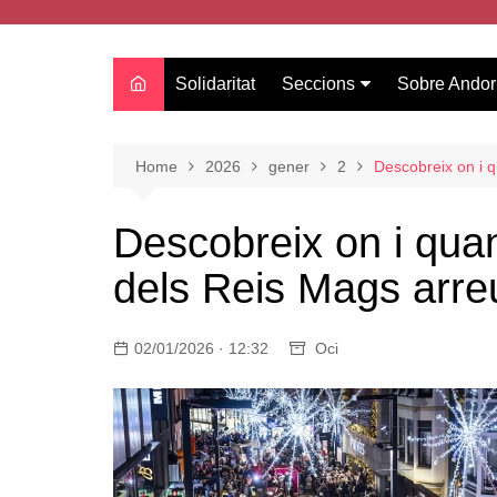
Solidaritat
Seccions
Sobre Andor
Actualitat
Oci
Home
2026
gener
2
Descobreix on i q
Curiositats
Descobreix on i qua
Entrevistes
dels Reis Mags arre
Salut
Estudis
02/01/2026 · 12:32
Tecnologia
Oci
Amor
Moda i tendències