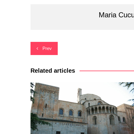
Maria Cucu
Navegació
Prev
d'entrades
Related articles