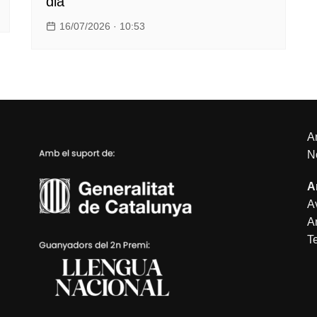
dia
16/07/2026 · 10:53
An
N
A
Av
A
T