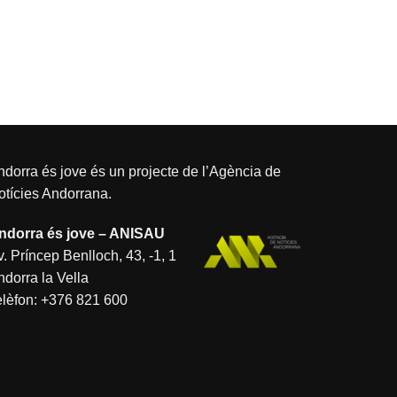
dorra és jove és un projecte de l’
Agència de
otícies Andorrana
.
ndorra és jove – ANISAU
. Príncep Benlloch, 43, -1, 1
ndorra la Vella
elèfon:
+376 821 600