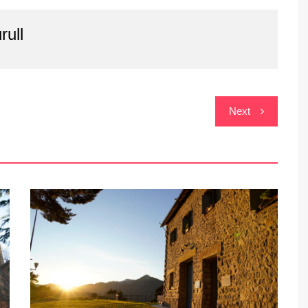
rull
Next