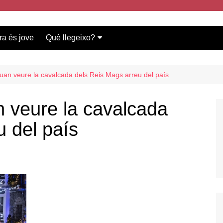
ra és jove
Què llegeixo?
Vídeos participants
Bases del concurs
uan veure la cavalcada dels Reis Mags arreu del país
n veure la cavalcada
u del país