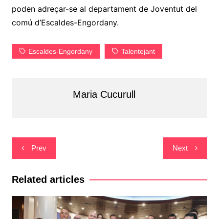
poden adreçar-se al departament de Joventut del
comú d’Escaldes-Engordany.
Escaldes-Engordany
Talentejant
Maria Cucurull
Navegació
Prev
Next
d'entrades
Related articles