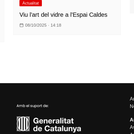
Actualitat
Viu l’art del vidre a l’Espai Caldes
08/10/2025 · 14:18
An
N
A
Av