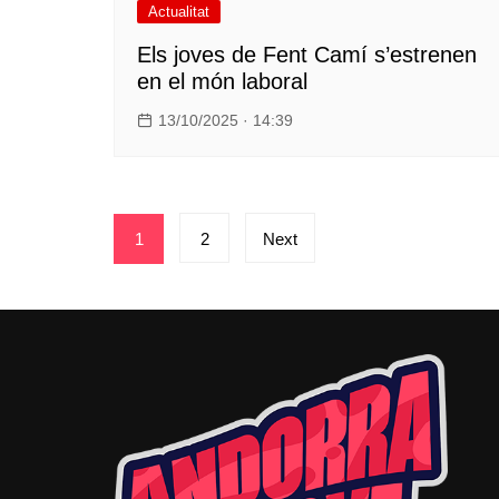
Actualitat
Els joves de Fent Camí s’estrenen
en el món laboral
13/10/2025 · 14:39
Paginació
1
2
Next
de
les
entrades