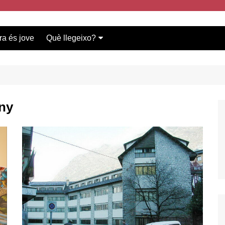
ra és jove
Què llegeixo?
Vídeos participants
Bases del concurs
ny