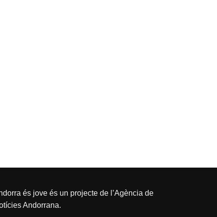
dorra és jove és un projecte de l’
Agència de
otícies Andorrana
.