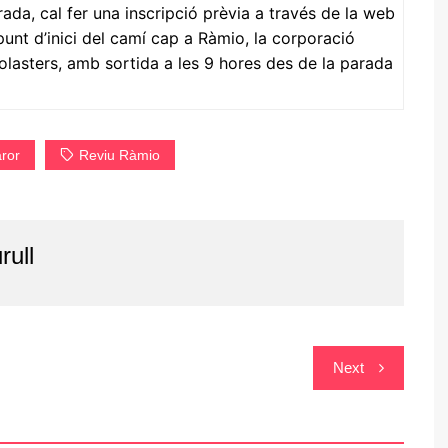
arrada, cal fer una inscripció prèvia a través de la web
 punt d’inici del camí cap a Ràmio, la corporació
golasters, amb sortida a les 9 hores des de la parada
aror
Reviu Ràmio
rull
Next