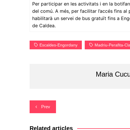
Per participar en les activitats i en la botif
del comú. A més, per facilitar l’accés fins al
habilitarà un servei de bus gratuït fins a En
de Caldea.
Escaldes-Engordany
Madriu-Perafita-Cl
Maria Cucu
Navegació
Prev
d'entrades
Related articles