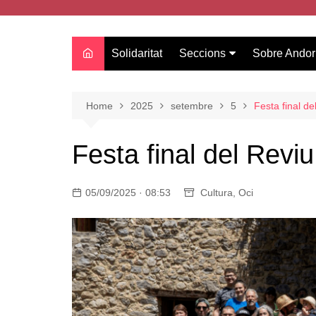
Solidaritat
Seccions
Sobre Andor
Actualitat
Oci
Home
2025
setembre
5
Festa final d
Curiositats
Festa final del Revi
Entrevistes
Salut
05/09/2025 · 08:53
Cultura
,
Oci
Estudis
Tecnologia
Amor
Moda i tendències