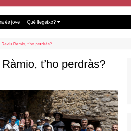
ra és jove
Què llegeixo?
Vídeos participants
Bases del concurs
el Reviu Ràmio, t’ho perdràs?
u Ràmio, t’ho perdràs?