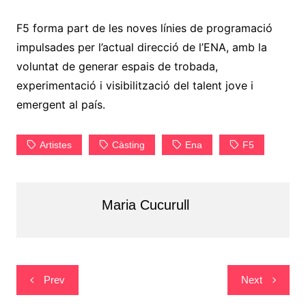
F5 forma part de les noves línies de programació
impulsades per l’actual direcció de l’ENA, amb la
voluntat de generar espais de trobada,
experimentació i visibilització del talent jove i
emergent al país.
Artistes
Càsting
Ena
F5
Maria Cucurull
Navegació
Prev
Next
d'entrades