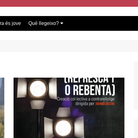
ra és jove
Què llegeixo?
Vídeos participants
Bases del concurs