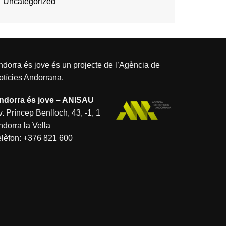
Uncategorized
dorra és jove és un projecte de l’
Agència de
otícies Andorrana
.
ndorra és jove – ANISAU
. Príncep Benlloch, 43, -1, 1
ndorra la Vella
elèfon:
+376 821 600