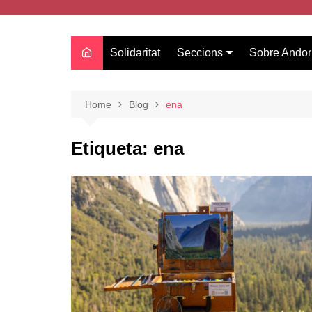
Solidaritat
Seccions
Sobre Andor
Actualitat
Oci
Home
Blog
ena
Curiositats
Etiqueta:
ena
Entrevistes
Salut
Estudis
Tecnologia
Amor
Moda i tendències