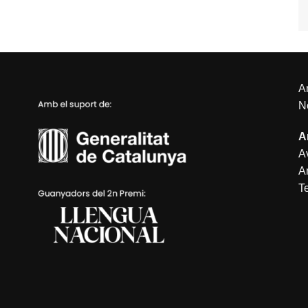
An
N
A
Av
A
T