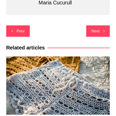
Maria Cucurull
Navegació
Prev
Next
d'entrades
Related articles