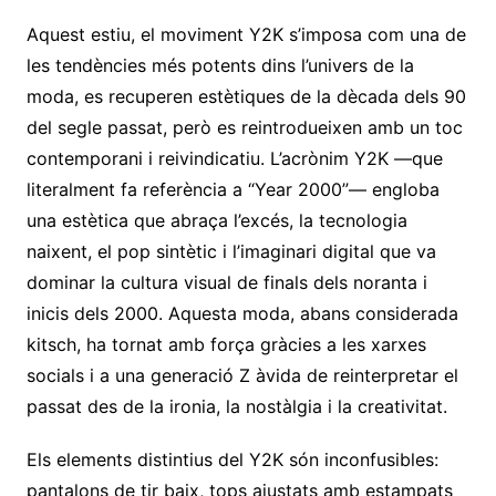
Aquest estiu, el moviment Y2K s’imposa com una de
les tendències més potents dins l’univers de la
moda, es recuperen estètiques de la dècada dels 90
del segle passat, però es reintrodueixen amb un toc
contemporani i reivindicatiu. L’acrònim Y2K —que
literalment fa referència a “Year 2000”— engloba
una estètica que abraça l’excés, la tecnologia
naixent, el pop sintètic i l’imaginari digital que va
dominar la cultura visual de finals dels noranta i
inicis dels 2000. Aquesta moda, abans considerada
kitsch, ha tornat amb força gràcies a les xarxes
socials i a una generació Z àvida de reinterpretar el
passat des de la ironia, la nostàlgia i la creativitat.
Els elements distintius del Y2K són inconfusibles:
pantalons de tir baix, tops ajustats amb estampats