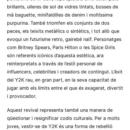
brillants, ulleres de sol de vidres tintats, bosses de
mà baguette, minifaldilles de denim i moltíssima
purpurina. També triomfen els conjunts de dos
peces, els teixits metàl·lics o sintètics, i tot allò que
evoqui un futurisme retro, gairebé naïf. Personatges
com Britney Spears, Paris Hilton o les Spice Girls
són referents icònics d’aquesta estètica, ara
reinterpretats a través de l’estil personal de
influencers
,
celebrities
i creadors de contingut. L’èxit
del Y2K rau, en gran part, en la seva capacitat de
jugar amb els límits entre el que és exagerat, divertit
i provocador.
Aquest revival representa també una manera de
qüestionar i resignificar codis culturals. Per a molts
joves, vestir-se de Y2K és una forma de rebel·lió