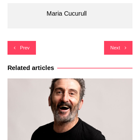
Maria Cucurull
Navegació
Prev
Next
d'entrades
Related articles