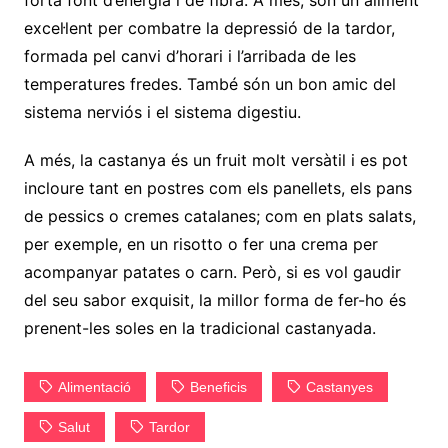
forta font d’energia i de fibra. A més, són un aliment
excel·lent per combatre la depressió de la tardor,
formada pel canvi d’horari i l’arribada de les
temperatures fredes. També són un bon amic del
sistema nerviós i el sistema digestiu.
A més, la castanya és un fruit molt versàtil i es pot
incloure tant en postres com els panellets, els pans
de pessics o cremes catalanes; com en plats salats,
per exemple, en un risotto o fer una crema per
acompanyar patates o carn. Però, si es vol gaudir
del seu sabor exquisit, la millor forma de fer-ho és
prenent-les soles en la tradicional castanyada.
Alimentació
Beneficis
Castanyes
Salut
Tardor