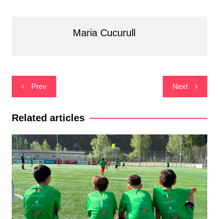
Maria Cucurull
Navegació
Prev
Next
d'entrades
Related articles