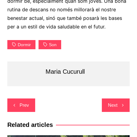
dormir bé, especialment quan som joves. Una bona
rutina de descans no només millorarà el nostre
benestar actual, sinó que també posarà les bases
per a un estil de vida saludable en el futur.
Dormir
Son
Maria Cucurull
Navegació
Prev
Next
d'entrades
Related articles