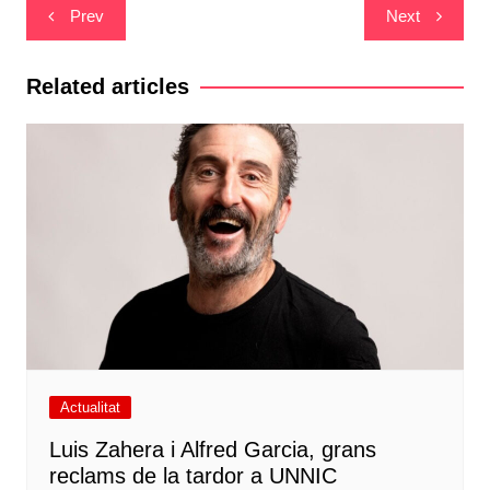
Navegació
Prev
Next
d'entrades
Related articles
Actualitat
Luis Zahera i Alfred Garcia, grans
reclams de la tardor a UNNIC