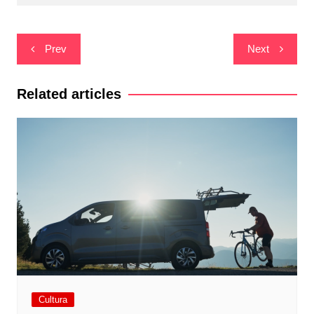
Navegació
Prev
Next
d'entrades
Related articles
Cultura