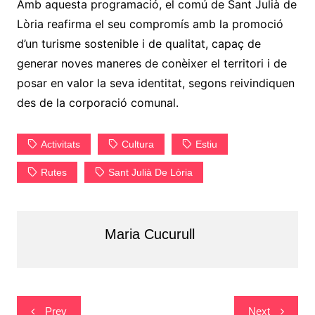
Amb aquesta programació, el comú de Sant Julià de
Lòria reafirma el seu compromís amb la promoció
d’un turisme sostenible i de qualitat, capaç de
generar noves maneres de conèixer el territori i de
posar en valor la seva identitat, segons reivindiquen
des de la corporació comunal.
Activitats
Cultura
Estiu
Rutes
Sant Julià De Lòria
Maria Cucurull
Navegació
Prev
Next