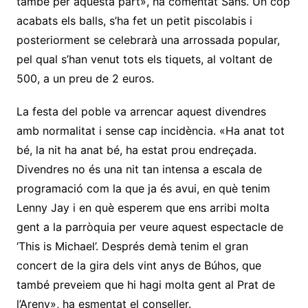
també per aquesta part», ha comentat Sans. Un cop
acabats els balls, s’ha fet un petit piscolabis i
posteriorment se celebrarà una arrossada popular,
pel qual s’han venut tots els tiquets, al voltant de
500, a un preu de 2 euros.
La festa del poble va arrencar aquest divendres
amb normalitat i sense cap incidència. «Ha anat tot
bé, la nit ha anat bé, ha estat prou endreçada.
Divendres no és una nit tan intensa a escala de
programació com la que ja és avui, en què tenim
Lenny Jay i en què esperem que ens arribi molta
gent a la parròquia per veure aquest espectacle de
‘This is Michael’. Després demà tenim el gran
concert de la gira dels vint anys de Búhos, que
també preveiem que hi hagi molta gent al Prat de
l’Areny», ha esmentat el conseller.