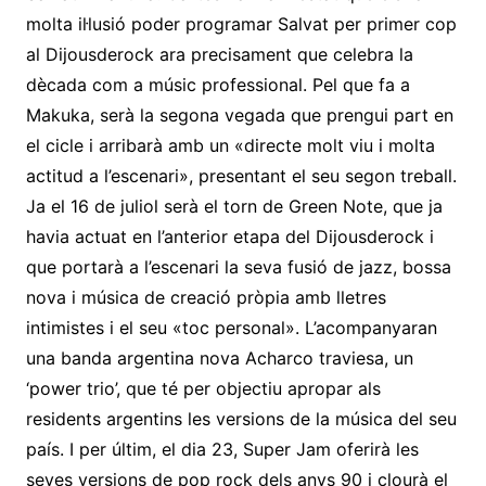
molta il·lusió poder programar Salvat per primer cop
al Dijousderock ara precisament que celebra la
dècada com a músic professional. Pel que fa a
Makuka, serà la segona vegada que prengui part en
el cicle i arribarà amb un «directe molt viu i molta
actitud a l’escenari», presentant el seu segon treball.
Ja el 16 de juliol serà el torn de Green Note, que ja
havia actuat en l’anterior etapa del Dijousderock i
que portarà a l’escenari la seva fusió de jazz, bossa
nova i música de creació pròpia amb lletres
intimistes i el seu «toc personal». L’acompanyaran
una banda argentina nova Acharco traviesa, un
‘power trio’, que té per objectiu apropar als
residents argentins les versions de la música del seu
país. I per últim, el dia 23, Super Jam oferirà les
seves versions de pop rock dels anys 90 i clourà el