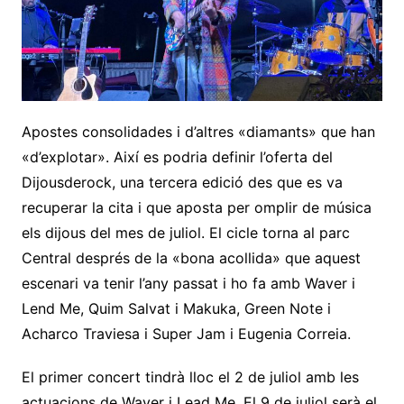
Apostes consolidades i d’altres «diamants» que han
«d’explotar». Així es podria definir l’oferta del
Dijousderock, una tercera edició des que es va
recuperar la cita i que aposta per omplir de música
els dijous del mes de juliol. El cicle torna al parc
Central després de la «bona acollida» que aquest
escenari va tenir l’any passat i ho fa amb Waver i
Lend Me, Quim Salvat i Makuka, Green Note i
Acharco Traviesa i Super Jam i Eugenia Correia.
El primer concert tindrà lloc el 2 de juliol amb les
actuacions de Waver i Lead Me. El 9 de juliol serà el