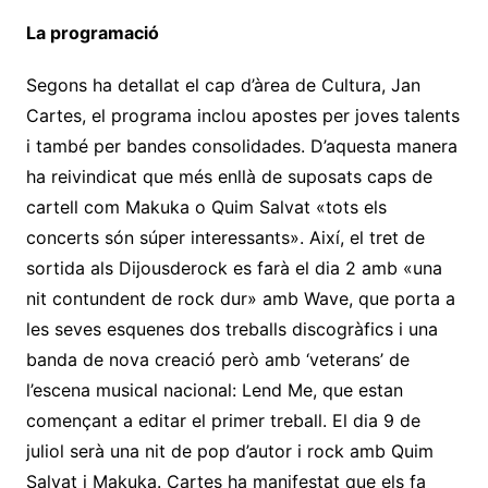
La programació
Segons ha detallat el cap d’àrea de Cultura, Jan
Cartes, el programa inclou apostes per joves talents
i també per bandes consolidades. D’aquesta manera
ha reivindicat que més enllà de suposats caps de
cartell com Makuka o Quim Salvat «tots els
concerts són súper interessants». Així, el tret de
sortida als Dijousderock es farà el dia 2 amb «una
nit contundent de rock dur» amb Wave, que porta a
les seves esquenes dos treballs discogràfics i una
banda de nova creació però amb ‘veterans’ de
l’escena musical nacional: Lend Me, que estan
començant a editar el primer treball. El dia 9 de
juliol serà una nit de pop d’autor i rock amb Quim
Salvat i Makuka. Cartes ha manifestat que els fa