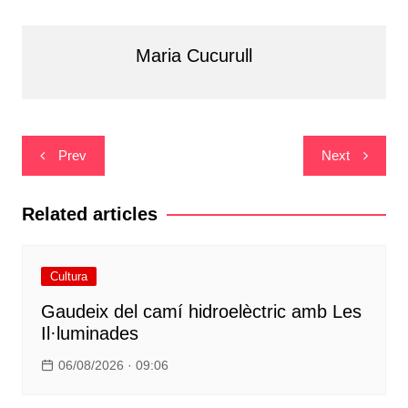
Maria Cucurull
Navegació
Prev
Next
d'entrades
Related articles
Cultura
Gaudeix del camí hidroelèctric amb Les
Il·luminades
06/08/2026 · 09:06