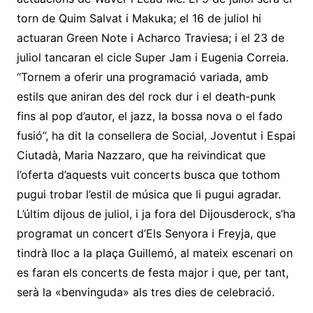
torn de Quim Salvat i Makuka; el 16 de juliol hi
actuaran Green Note i Acharco Traviesa; i el 23 de
juliol tancaran el cicle Super Jam i Eugenia Correia.
“Tornem a oferir una programació variada, amb
estils que aniran des del rock dur i el death-punk
fins al pop d’autor, el jazz, la bossa nova o el fado
fusió”, ha dit la consellera de Social, Joventut i Espai
Ciutadà, Maria Nazzaro, que ha reivindicat que
l’oferta d’aquests vuit concerts busca que tothom
pugui trobar l’estil de música que li pugui agradar.
L’últim dijous de juliol, i ja fora del Dijousderock, s’ha
programat un concert d’Els Senyora i Freyja, que
tindrà lloc a la plaça Guillemó, al mateix escenari on
es faran els concerts de festa major i que, per tant,
serà la «benvinguda» als tres dies de celebració.