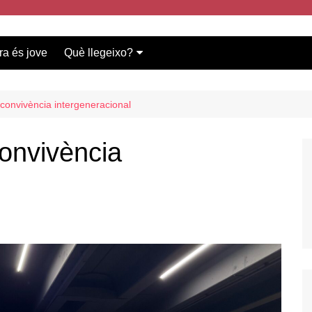
ra és jove
Què llegeixo?
Vídeos participants
Bases del concurs
convivència intergeneracional
onvivència