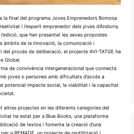
us la final del programa Joves Emprenedors Bomosa
creativitat i l’esperit emprenedor dels joves d’Andorra.
de l’edició, que han presentat les seves propostes
ls àmbits de la innovació, la comunicació i
i del procés de deliberació, el projecte AVI-TATGE ha
te Global.
rma de convivència intergeneracional que connecta
mb joves o persones amb dificultats d’accés a
el potencial impacte social, la viabilitat i la capacitat
cietat.
it altres projectes en les diferents categories del
ativitat ha estat per a Blue Books, una plataforma
publicació de textos i fomenta la creació d’una
at per a REMADE, un projecte de reutilització i