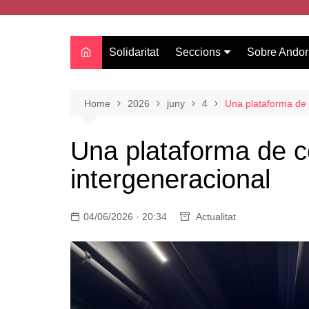
Solidaritat
Seccions
Sobre Andor
Actualitat
Oci
Home
2026
juny
4
Una plataforma de 
Curiositats
Una plataforma de c
Entrevistes
intergeneracional
Salut
Estudis
04/06/2026 · 20:34
Tecnologia
Actualitat
Amor
Moda i tendències