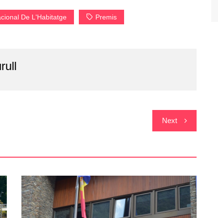
Nacional De L'Habitatge
Premis
rull
Next