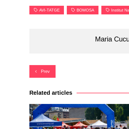
AVI-TATGE
BOMOSA
Institut 
Maria Cucu
Navegació
Prev
d'entrades
Related articles