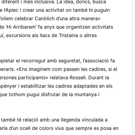
iferent i més inclusiva. La idea, doncs, busca
de l’Aplec i crear una activitat on també hi puguin
Volíem celebrar Canòlich d’una altra manera»
e ‘Hi Arribarem’ fa anys que organitzen activitats
 excursions als llacs de Tristaina o altres
letar el recorregut amb seguretat, l’associació fa
neraris. «Ens imaginem com passen les cadires, si el
rsones participants» relatava Rossell. Durant la
pènyer i estabilitzar les cadires adaptades en els
ue tothom pugui disfrutar de la muntanya i
’, també té relació amb una llegenda vinculada a
parla d’un ocell de colors vius que sempre es posa en