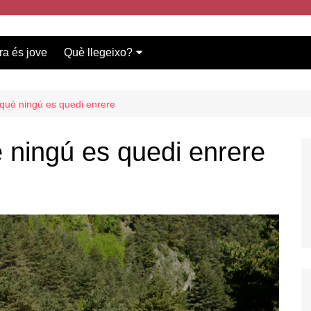
ra és jove
Què llegeixo?
Vídeos participants
Bases del concurs
què ningú es quedi enrere
 ningú es quedi enrere