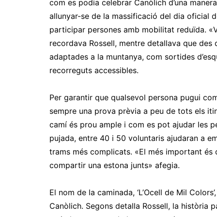
com es podia celebrar Canòlich d’una manera d
allunyar-se de la massificació del dia oficial 
participar persones amb mobilitat reduïda. «
recordava Rossell, mentre detallava que des d
adaptades a la muntanya, com sortides d’esquí,
recorreguts accessibles.
Per garantir que qualsevol persona pugui comp
sempre una prova prèvia a peu de tots els iti
camí és prou ample i com es pot ajudar les pe
pujada, entre 40 i 50 voluntaris ajudaran a em
trams més complicats. «El més important és q
compartir una estona junts» afegia.
El nom de la caminada, ‘L’Ocell de Mil Colors
Canòlich. Segons detalla Rossell, la història 