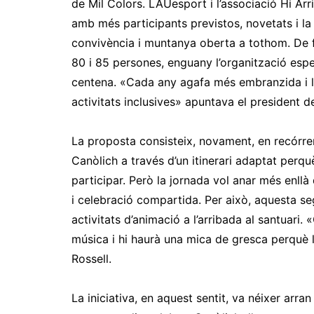
de Mil Colors. LAUesport i l’associació Hi Ar
amb més participants previstos, novetats i la
convivència i muntanya oberta a tothom. De f
80 i 85 persones, enguany l’organització esper
centena. «Cada any agafa més embranzida i l
activitats inclusives» apuntava el president de
La proposta consisteix, novament, en recórrer 
Canòlich a través d’un itinerari adaptat per
participar. Però la jornada vol anar més enll
i celebració compartida. Per això, aquesta se
activitats d’animació a l’arribada al santuar
música i hi haurà una mica de gresca perquè l
Rossell.
La iniciativa, en aquest sentit, va néixer ar