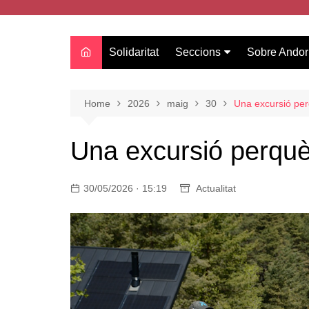
Solidaritat
Seccions
Sobre Andor
Actualitat
Oci
Home
2026
maig
30
Una excursió per
Curiositats
Una excursió perquè
Entrevistes
Salut
30/05/2026 · 15:19
Actualitat
Estudis
Tecnologia
Amor
Moda i tendències