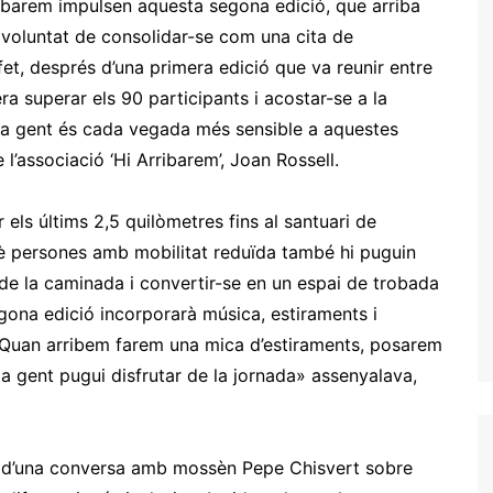
ribarem impulsen aquesta segona edició, que arriba
 voluntat de consolidar-se com una cita de
et, després d’una primera edició que va reunir entre
a superar els 90 participants i acostar-se a la
a gent és cada vegada més sensible a aquestes
 l’associació ‘Hi Arribarem’, Joan Rossell.
els últims 2,5 quilòmetres fins al santuari de
què persones amb mobilitat reduïda també hi puguin
à de la caminada i convertir-se en un espai de trobada
gona edició incorporarà música, estiraments i
i. «Quan arribem farem una mica d’estiraments, posarem
a gent pugui disfrutar de la jornada» assenyalava,
ran d’una conversa amb mossèn Pepe Chisvert sobre