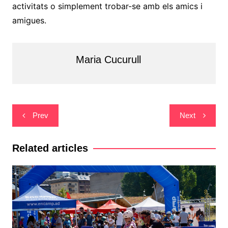
activitats o simplement trobar-se amb els amics i
amigues.
Maria Cucurull
Navegació
Prev
Next
d'entrades
Related articles