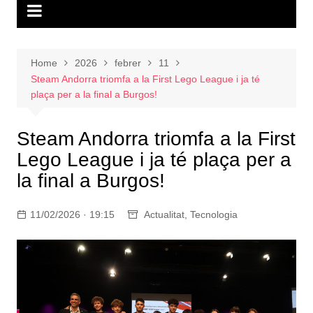
Home
2026
febrer
11
Steam Andorra triomfa a la First Lego League i ja té
plaça per a la final a Burgos!
Steam Andorra triomfa a la First
Lego League i ja té plaça per a
la final a Burgos!
11/02/2026 · 19:15
Actualitat
,
Tecnologia