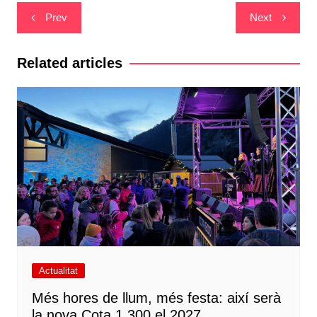
Navegació
Prev
Next
d'entrades
Related articles
Actualitat
Més hores de llum, més festa: així serà
la nova Cota 1.300 el 2027