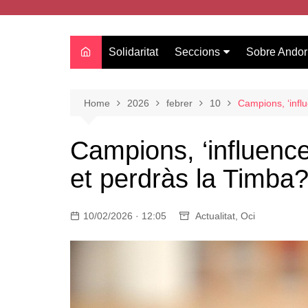
Solidaritat
Seccions
Sobre Andor
Actualitat
Oci
Home
2026
febrer
10
Campions, ‘influ
Curiositats
Campions, ‘influencer
Entrevistes
et perdràs la Timba
Salut
Estudis
10/02/2026 · 12:05
Tecnologia
Actualitat
,
Oci
Amor
Moda i tendències