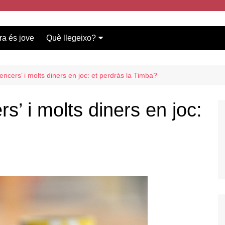
ra és jove
Què llegeixo?
Vídeos participants
Bases del concurs
encers’ i molts diners en joc: et perdràs la Timba?
s’ i molts diners en joc:
?