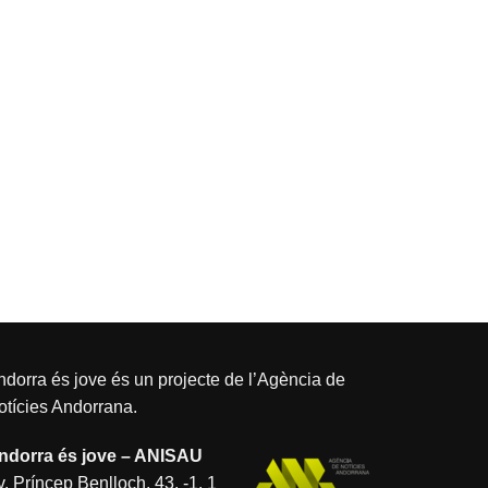
dorra és jove és un projecte de l’
Agència de
otícies Andorrana
.
ndorra és jove – ANISAU
. Príncep Benlloch, 43, -1, 1