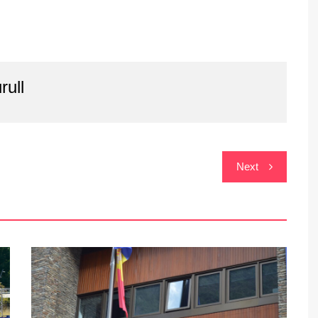
rull
Next