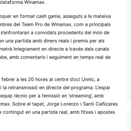
a plataforma Winamax.
pòquer en format cash game, asseguts a la mateixa
mbres del Team Pro de Winamax, com a principals
s s’enfrontaran a convidats procedents del món de
 en una partida amb diners reals i premis per als
smetrà íntegrament en directe a través dels canals
ube, amb comentaris i seguiment en temps real de
febrer a les 20 hores al centre d’oci Unnic, a
 i la retransmissió en directe del programa. L’espai
 equip tècnic per a l’emissió en ‘streaming’, amb
amax. Sobre el tapet, Jorge Lorenzo i Santi Cañizares
 contingut en una partida real, amb fitxes i apostes