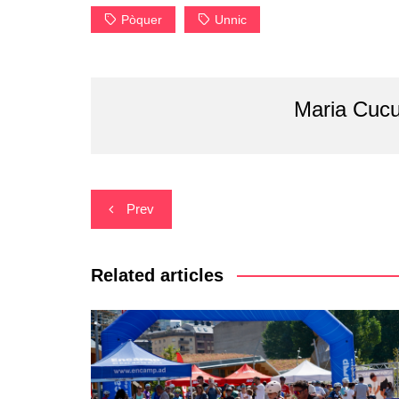
Pòquer
Unnic
Maria Cucu
Navegació
Prev
d'entrades
Related articles