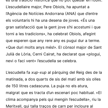
L’escudellaire major, Pere Obiols, ha apuntat a
l’Agència de Notícies Andorrana (ANA) que d’entre
els voluntaris hi ha una desena de joves. «És una
gran satisfacció que la gent jove s’hi acostumi i que
torni a les tradicions», ha celebrat Obiols, afegint
que esperen que any rere any es pugui dur a terme.
«Que duri molts anys més!». El cònsol major de Sant
Julià de Lòria, Cerni Cairat, ha declarat que «plogui,
nevi o faci vent» l’escudella se celebra.
L’escudella fa
xup-xup
al pàrquing del Reig des de la
matinada, a dos quarts de sis del matí amb sis olles
de 150 litres cadascuna. La puja no els atura,
malgrat que es tracta d’un escenari poc habitual. «El
clima acompanya pels qui mengin l’escudella», riu la
Meritxell, qui talla traços de carn per incloure al