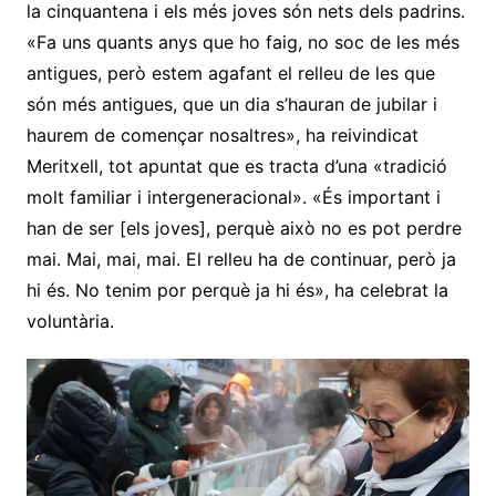
la cinquantena i els més joves són nets dels padrins.
«Fa uns quants anys que ho faig, no soc de les més
antigues, però estem agafant el relleu de les que
són més antigues, que un dia s’hauran de jubilar i
haurem de començar nosaltres», ha reivindicat
Meritxell, tot apuntat que es tracta d’una «tradició
molt familiar i intergeneracional». «És important i
han de ser [els joves], perquè això no es pot perdre
mai. Mai, mai, mai. El relleu ha de continuar, però ja
hi és. No tenim por perquè ja hi és», ha celebrat la
voluntària.