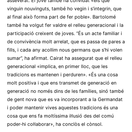
asseverat. El jove també ha convidat «els que
vinguin nouvinguts, també ho vegin i s’integrin, que
al final això forma part de fer poble». Bartolomé
també ha volgut fer valdre el relleu generacional i la
participació creixent de joves. “És un acte familiar i
de convivència molt arrelat, que es passa de pares a
fills, i cada any acollim nous germans que s’hi volen
sumar”, ha afirmat. Cairat ha assegurat que el relleu
generacional «implica, en primer lloc, que les
tradicions es mantenen i perduren». «És una cosa
molt positiva i que ens transmet de generació en
generació no només dins de les famílies, sinó també
de gent nova que es va incorporant a la Germandat
i poder mantenir vives aquestes tradicions és una
cosa que ens fa moltíssima il·lusió des del comú
poder-hi col·laborar», ha conclòs el cònsol.