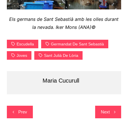
Els germans de Sant Sebastià amb les olles durant
la nevada. Iker Mons (ANA)©
Escudella
Germandat De Sant Sebastià
Joves
Sant Julià De Lòria
Maria Cucurull
Navegació
Prev
Next
d'entrades