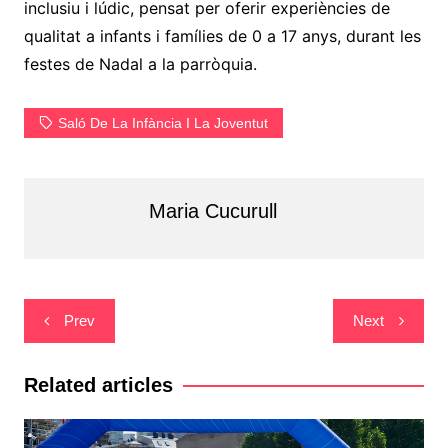
inclusiu i lúdic, pensat per oferir experiències de
qualitat a infants i famílies de 0 a 17 anys, durant les
festes de Nadal a la parròquia.
Saló De La Infància I La Joventut
Maria Cucurull
Navegació
Prev
Next
d'entrades
Related articles