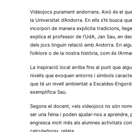
Videojocs purament andorrans. Això és el que
la Universitat d’Andorra. En ells s’hi busca q
incorpori de manera explícita tradicions, lleg
explica el professor de l’UdA, Jan Sau, en de
dels jocs tinguin relació amb Andorra. En algu
folklore o de la nostra història, com és l’Arma
La inspiració local arriba fins al punt que al
nivells que evoquen entorns i símbols caracter
que té un nivell ambientat a Escaldes-Engordany
exemplifica Sau.
Segons el docent, «els videojocs no són només
ser una feina i poden ajudar-nos a aprendre
engresca molt més als alumnes activitats co
calculadora», relata.