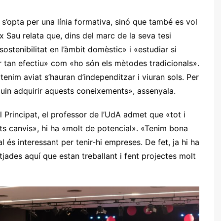
 s’opta per una línia formativa, sinó que també es vol
 Sau relata que, dins del marc de la seva tesi
ostenibilitat en l’àmbit domèstic» i «estudiar si
r tan efectiu» com «ho són els mètodes tradicionals».
enim aviat s’hauran d’independitzar i viuran sols. Per
guin adquirir aquests coneixements», assenyala.
al Principat, el professor de l’UdA admet que «tot i
ts canvis», hi ha «molt de potencial». «Tenim bona
cal és interessant per tenir-hi empreses. De fet, ja hi ha
jades aquí que estan treballant i fent projectes molt