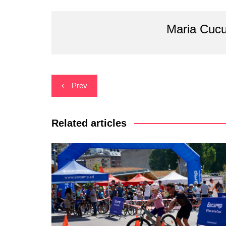
Maria Cucu
Navegació
Prev
d'entrades
Related articles