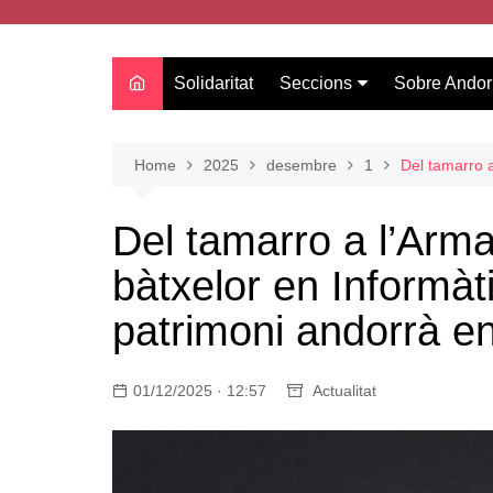
Solidaritat
Seccions
Sobre Andor
Actualitat
Oci
Home
2025
desembre
1
Del tamarro a
Curiositats
Del tamarro a l’Armar
Entrevistes
bàtxelor en Informàt
Salut
Estudis
patrimoni andorrà en
Tecnologia
Amor
01/12/2025 · 12:57
Actualitat
Moda i tendències