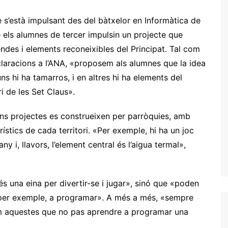
 s’està impulsant des del bàtxelor en Informàtica de
ue els alumnes de tercer impulsin un projecte que
endes i elements reconeixibles del Principat. Tal com
claracions a l’ANA, «proposem als alumnes que la idea
ns hi ha tamarros, i en altres hi ha elements del
ri de les Set Claus».
guns projectes es construeixen per parròquies, amb
ístics de cada territori. «Per exemple, hi ha un joc
 i, llavors, l’element central és l’aigua termal»,
 una eina per divertir-se i jugar», sinó que «poden
, per exemple, a programar». A més a més, «sempre
m aquestes que no pas aprendre a programar una