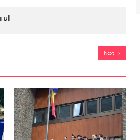
rull
Next