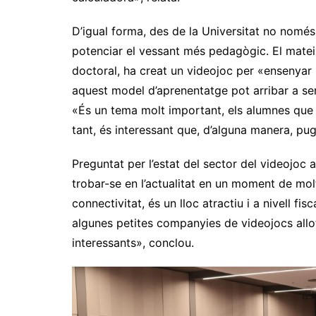
D’igual forma, des de la Universitat no només
potenciar el vessant més pedagògic. El mateix
doctoral, ha creat un videojoc per «ensenyar s
aquest model d’aprenentatge pot arribar a se
«És un tema molt important, els alumnes que t
tant, és interessant que, d’alguna manera, pu
Preguntat per l’estat del sector del videojoc 
trobar-se en l’actualitat en un moment de mol
connectivitat, és un lloc atractiu i a nivell fis
algunes petites companyies de videojocs allot
interessants», conclou.