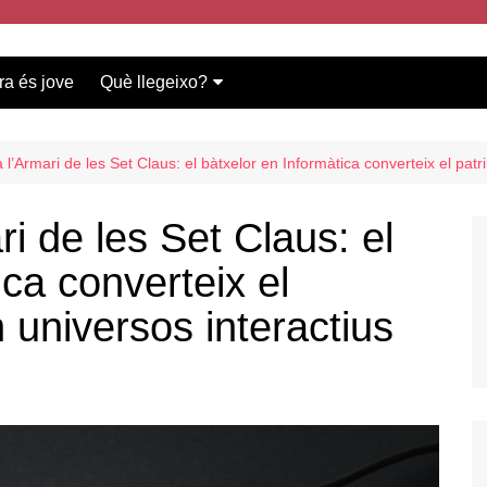
ra és jove
Què llegeixo?
Vídeos participants
Bases del concurs
 l’Armari de les Set Claus: el bàtxelor en Informàtica converteix el pat
i de les Set Claus: el
ica converteix el
 universos interactius