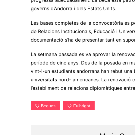
progressa adequadament. La beca està patroc
governs d’Andorra i dels Estats Units.
Les bases completes de la convocatòria es pode
de Relacions Institucionals, Educació i Unive
documentació s’ha de presentar tant en suport
La setmana passada es va aprovar la renovaci
període de cinc anys. Des de la posada en m
vint-i-un estudiants andorrans han rebut una 
universitats nord- americanes. La renovació c
l’establiment de relacions diplomàtiques entr
Beques
Fulbright