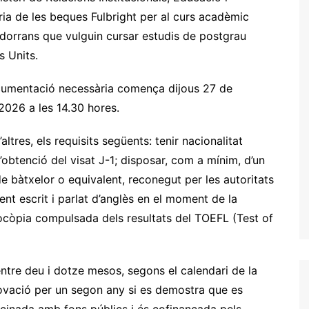
ria de les beques Fulbright per al curs acadèmic
ndorrans que vulguin cursar estudis de postgrau
s Units.
 documentació necessària comença dijous 27 de
 2026 a les 14.30 hores.
ltres, els requisits següents: tenir nacionalitat
l’obtenció del visat J-1; disposar, com a mínim, d’un
de bàtxelor o equivalent, reconegut per les autoritats
nt escrit i parlat d’anglès en el moment de la
otocòpia compulsada dels resultats del TOEFL (Test of
ntre deu i dotze mesos, segons el calendari de la
enovació per un segon any si es demostra que es