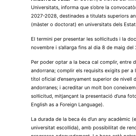
Universitats, informa que s’obre la convocatò
2027-2028, destinades a titulats superiors a
(màster o doctorat) en universitats dels Estat
El termini per presentar les sol·licituds i la
novembre i s’allarga fins al dia 8 de maig del
Per poder optar a la beca cal complir, entre d’a
andorrana; complir els requisits exigits per a 
títol oficial d’ensenyament superior de nivell 
andorranes; i acreditar un molt bon coneixeme
sol·licitud, mitjançant la presentació d’una f
English as a Foreign Language).
La durada de la beca és d’un any acadèmic (e
universitat escollida), amb possibilitat de r