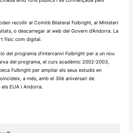
inada amb fons públics i és cofinançada pels
n recollir al Comitè Bilateral Fulbright, al Ministeri
rsitats, o descarregar al web del Govern d’Andorra. La
 físic com digital.
ó del programa d’intercanvi Fulbright per a un nou
arxa del programa, el curs acadèmic 2002-2003,
beca Fulbright per ampliar els seus estudis en
oincideix, a més, amb el 30è aniversari de
e els EUA i Andorra.