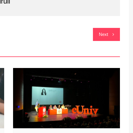
rull
Next