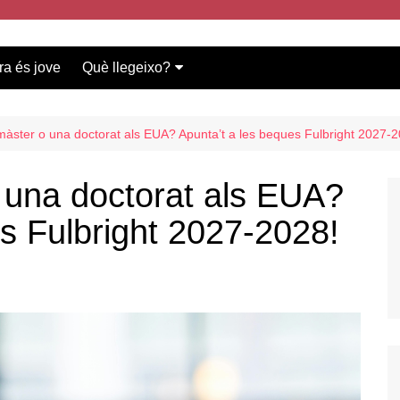
ra és jove
Què llegeixo?
Vídeos participants
Bases del concurs
 màster o una doctorat als EUA? Apunta’t a les beques Fulbright 2027-
o una doctorat als EUA?
s Fulbright 2027-2028!