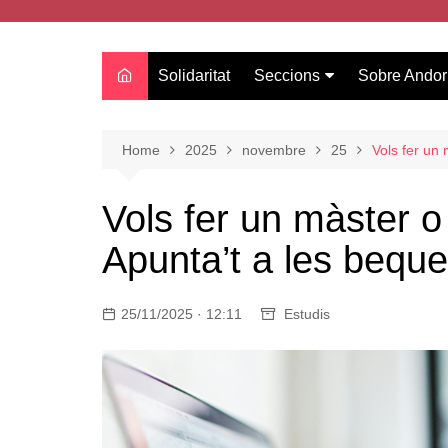
Solidaritat
Seccions
Sobre Andor
Actualitat
Oci
Home
2025
novembre
25
Vols fer un
Curiositats
Vols fer un màster 
Entrevistes
Apunta’t a les beque
Salut
Estudis
25/11/2025 · 12:11
Tecnologia
Estudis
Amor
Moda i tendències