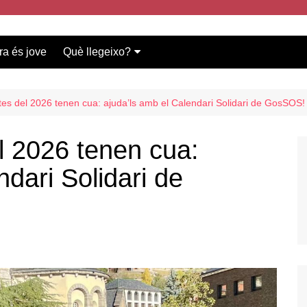
ra és jove
Què llegeixo?
Vídeos participants
Bases del concurs
tes del 2026 tenen cua: ajuda’ls amb el Calendari Solidari de GosSOS!
l 2026 tenen cua:
ndari Solidari de