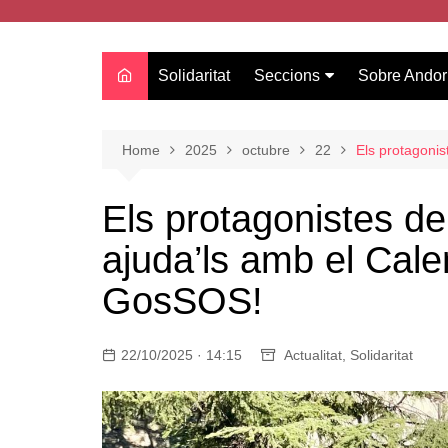
Solidaritat
Seccions
Sobre Andor
Actualitat
Oci
Home
2025
octubre
22
Els protagonis
Curiositats
Els protagonistes de
Entrevistes
ajuda’ls amb el Cale
Salut
Estudis
GosSOS!
Tecnologia
Amor
22/10/2025 · 14:15
Actualitat
,
Solidaritat
Moda i tendències