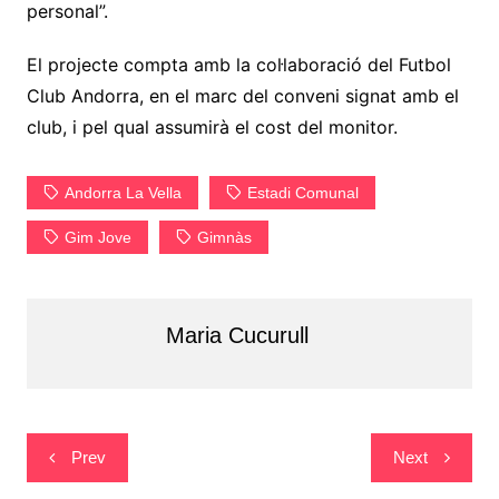
personal”.
El projecte compta amb la col·laboració del Futbol
Club Andorra, en el marc del conveni signat amb el
club, i pel qual assumirà el cost del monitor.
Andorra La Vella
Estadi Comunal
Gim Jove
Gimnàs
Maria Cucurull
Navegació
Prev
Next
d'entrades