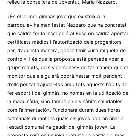
relleu la consellera de Joventut, Maria Nazzaro.
«És el primer gimnàs jove que existeix a la
parròquia» ha manifestat Nazzaro que ha concretat
que caldrà fer la inscripció al Rusc on caldrà aportar
certificats mèdics i l’autorització dels progenitors
per, d’aquesta manera, poder tenir «una miqueta de
control». I és que la proposta està pensada «per a
grups reduïts, de sis persones» de tal manera que el
monitor que els guiarà podrà «estar molt pendent
d’ells per tal d’ajudar-los amb tots aquests hàbits de
fer esport i del gimnàs, no només en la utilització de
la maquinària, sinó també en els hàbits saludables
com l’alimentació». Funcionarà durant dues hores
setmanals durant les quals els joves podran anar a
l’estadi comunal «a gaudir del gimnàs jove». La
proposta serà en un inici gratuïta i a partir del mes