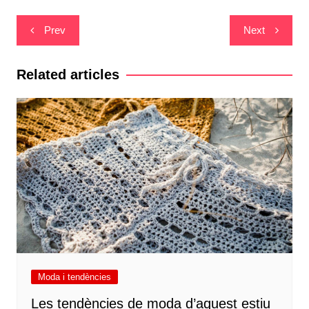
Navegació
Prev
Next
d'entrades
Related articles
Moda i tendències
Les tendències de moda d’aquest estiu