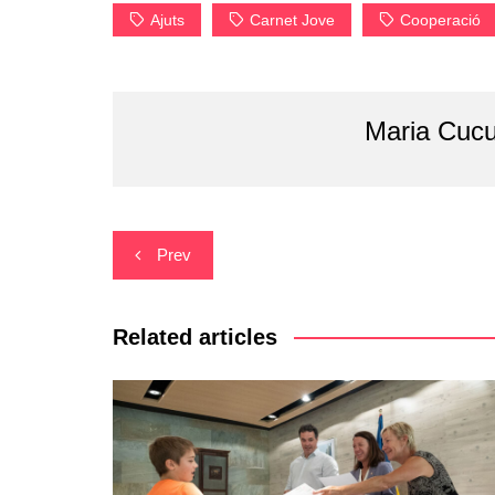
Ajuts
Carnet Jove
Cooperació
Maria Cucu
Navegació
Prev
d'entrades
Related articles