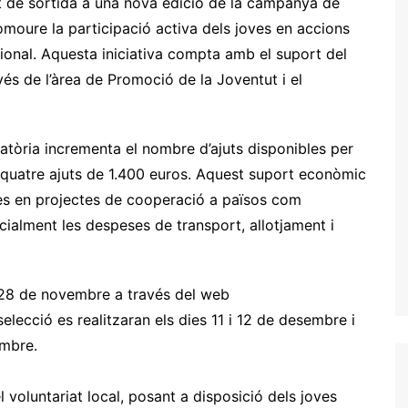
t de sortida a una nova edició de la campanya de
romoure la participació activa dels joves en accions
cional. Aquesta iniciativa compta amb el suport del
avés de l’àrea de Promoció de la Joventut i el
atòria incrementa el nombre d’ajuts disponibles per
 a quatre ajuts de 1.400 euros. Aquest suport econòmic
joves en projectes de cooperació a països com
cialment les despeses de transport, allotjament i
l 28 de novembre a través del web
selecció es realitzaran els dies 11 i 12 de desembre i
embre.
 voluntariat local, posant a disposició dels joves