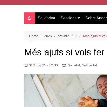
Solidaritat
Seccions
Sobre Andor
Actualitat
Oci
Home
2025
octubre
1
Més ajuts si vol
Curiositats
Més ajuts si vols fer
Entrevistes
Salut
01/10/2025 · 12:30
Societat
,
Solidaritat
Estudis
Tecnologia
Amor
Moda i tendències