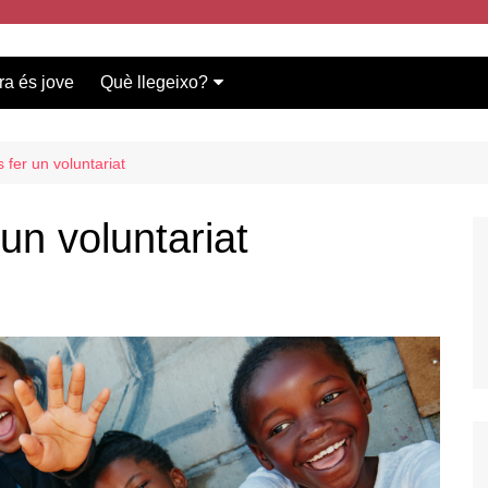
ra és jove
Què llegeixo?
Vídeos participants
Bases del concurs
s fer un voluntariat
 un voluntariat