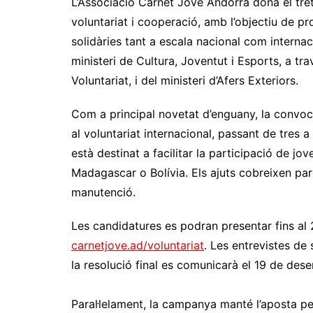
L’Associació Carnet Jove Andorra dona el tre
voluntariat i cooperació, amb l’objectiu de p
solidàries tant a escala nacional com interna
ministeri de Cultura, Joventut i Esports, a tr
Voluntariat, i del ministeri d’Afers Exteriors.
Com a principal novetat d’enguany, la convoc
al voluntariat internacional, passant de tres
està destinat a facilitar la participació de 
Madagascar o Bolívia. Els ajuts cobreixen par
manutenció.
Les candidatures es podran presentar fins a
carnetjove.ad/voluntariat
. Les entrevistes de 
la resolució final es comunicarà el 19 de des
Paral·lelament, la campanya manté l’aposta pel