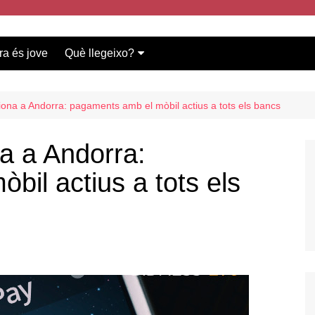
ra és jove
Què llegeixo?
Vídeos participants
Bases del concurs
iona a Andorra: pagaments amb el mòbil actius a tots els bancs
a a Andorra:
il actius a tots els