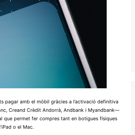
ts pagar amb el mòbil gràcies a l’activació definitiva
Banc, Creand Crèdit Andorrà, Andbank i Myandbank—
al que permet fer compres tant en botigues físiques
l’iPad o el Mac.