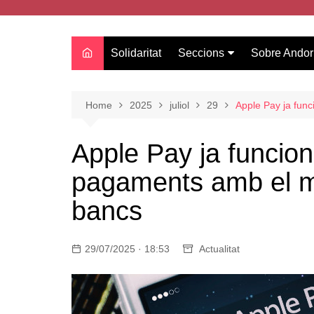
Solidaritat
Seccions
Sobre Andor
Actualitat
Oci
Home
2025
juliol
29
Apple Pay ja func
Curiositats
Apple Pay ja funcion
Entrevistes
pagaments amb el mòb
Salut
Estudis
bancs
Tecnologia
Amor
29/07/2025 · 18:53
Actualitat
Moda i tendències