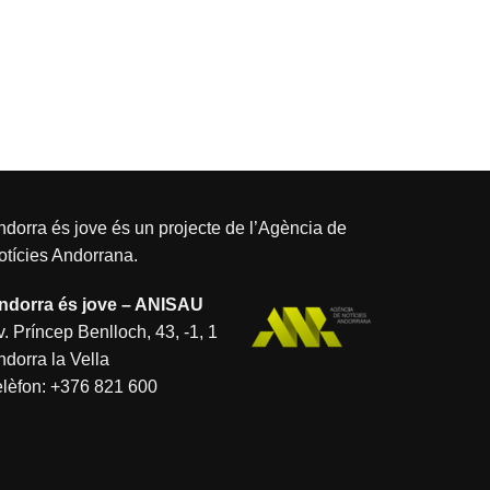
dorra és jove és un projecte de l’
Agència de
otícies Andorrana
.
ndorra és jove – ANISAU
. Príncep Benlloch, 43, -1, 1
ndorra la Vella
elèfon:
+376 821 600