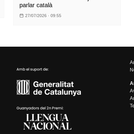
parlar català
27/07/2026 · 09:55
An
N
A
Av
A
T