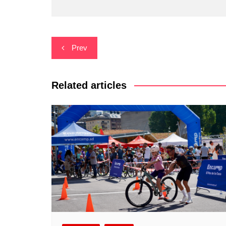
Navegació
Prev
d'entrades
Related articles