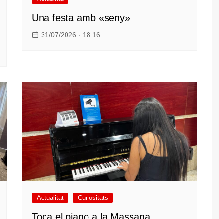
Una festa amb «seny»
31/07/2026 · 18:16
Actualitat
Curiositats
Toca el piano a la Massana