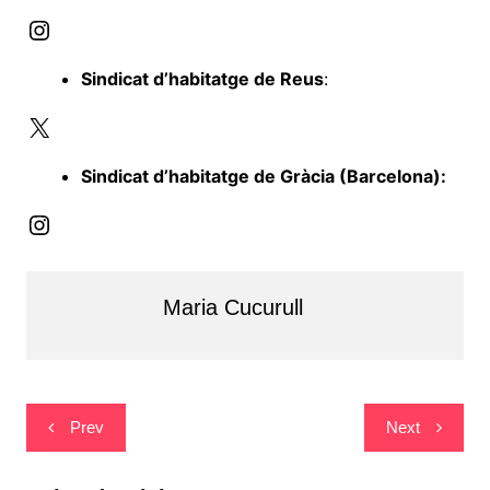
Instagram
Sindicat d’habitatge de Reus
:
X
Sindicat d’habitatge de Gràcia (Barcelona):
Instagram
Maria Cucurull
Navegació
Prev
Next
d'entrades