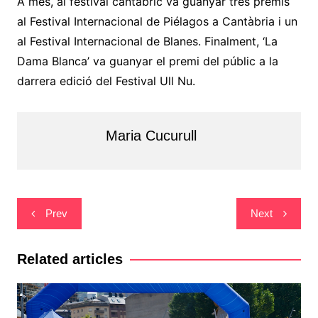
A més, al festival cantàbric va guanyar tres premis
al Festival Internacional de Piélagos a Cantàbria i un
al Festival Internacional de Blanes. Finalment, ‘La
Dama Blanca’ va guanyar el premi del públic a la
darrera edició del Festival Ull Nu.
Maria Cucurull
Navegació
Prev
Next
d'entrades
Related articles