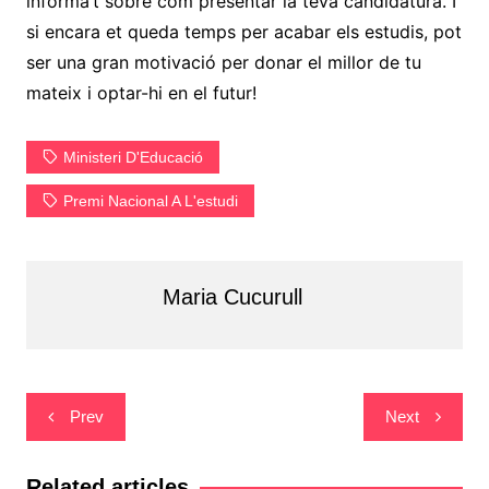
informa’t sobre com presentar la teva candidatura. I
si encara et queda temps per acabar els estudis, pot
ser una gran motivació per donar el millor de tu
mateix i optar-hi en el futur!
Ministeri D'Educació
Premi Nacional A L'estudi
Maria Cucurull
Navegació
Prev
Next
d'entrades
Related articles