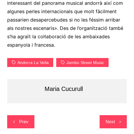
interessant del panorama musical andorrà així com
algunes perles internacionals que molt fàcilment
passarien desapercebudes si no les féssim arribar
als nostres escenaris». Des de l’organització també
s’ha agraït la col·laboració de les ambaixades
espanyola i francesa.
Andorra La Vella
Jambo Street Music
Maria Cucurull
Navegació
Prev
Next
d'entrades