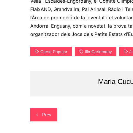
Vella i Escaldes-Engordany, el Comitè Olímpic
FlaixAND, Grandvalira, Pal Arinsal, Ràdio i Te
l’Àrea de promoció de la joventut i el volunta
Andorra. Enguany, com a novetat, la prova t
organitzador dels Jocs dels Petits Estats d’
Cursa Popular
Illa Carlemany
J
Maria Cucu
Navegació
Prev
d'entrades