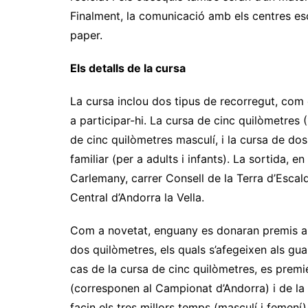
Finalment, la comunicació amb els centres esco
paper.
Els detalls de la cursa
La cursa inclou dos tipus de recorregut, com 
a participar-hi. La cursa de cinc quilòmetres
de cinc quilòmetres masculí, i la cursa de do
familiar (per a adults i infants). La sortida, 
Carlemany, carrer Consell de la Terra d’Escal
Central d’Andorra la Vella.
Com a novetat, enguany es donaran premis als
dos quilòmetres, els quals s’afegeixen als gua
cas de la cursa de cinc quilòmetres, es premi
(corresponen al Campionat d’Andorra) i de la
facin els tres millors temps (masculí i femení)