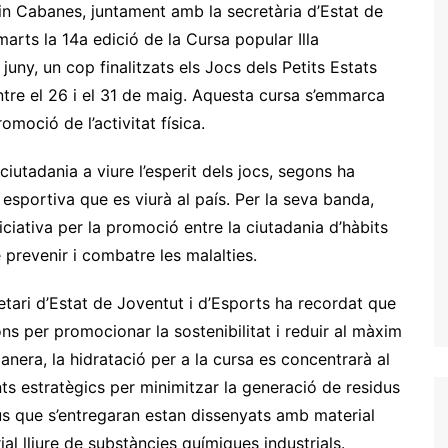
ain Cabanes, juntament amb la secretària d’Estat de
marts la 14a edició de la Cursa popular Illa
uny, un cop finalitzats els Jocs dels Petits Estats
ntre el 26 i el 31 de maig. Aquesta cursa s’emmarca
moció de l’activitat física.
 ciutadania a viure l’esperit dels jocs, segons ha
 esportiva que es viurà al país. Per la seva banda,
iciativa per la promoció entre la ciutadania d’hàbits
 prevenir i combatre les malalties.
retari d’Estat de Joventut i d’Esports ha recordat que
ons per promocionar la sostenibilitat i reduir al màxim
nera, la hidratació per a la cursa es concentrarà al
nts estratègics per minimitzar la generació de residus
us que s’entregaran estan dissenyats amb material
al lliure de substàncies químiques industrials.