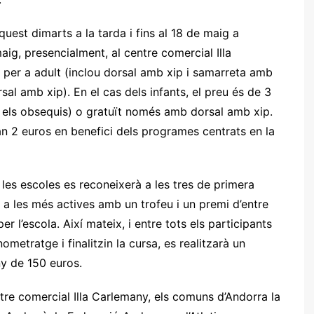
quest dimarts a la tarda i fins al 18 de maig a
maig, presencialment, al centre comercial Illa
s per a adult (inclou dorsal amb xip i samarreta amb
al amb xip). En el cas dels infants, el preu és de 3
 els obsequis) o gratuït només amb dorsal amb xip.
 2 euros en benefici dels programes centrats en la
 les escoles es reconeixerà a les tres de primera
 les més actives amb un trofeu i un premi d’entre
r l’escola. Així mateix, i entre tots els participants
etratge i finalitzin la cursa, es realitzarà un
ny de 150 euros.
tre comercial Illa Carlemany, els comuns d’Andorra la