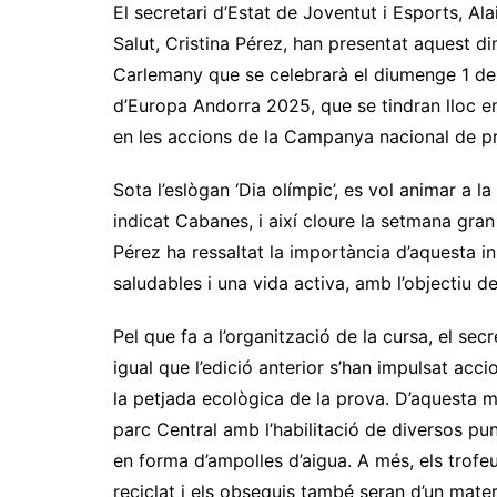
El secretari d’Estat de Joventut i Esports, Al
Salut, Cristina Pérez, han presentat aquest di
Carlemany que se celebrarà el diumenge 1 de j
d’Europa Andorra 2025, que se tindran lloc e
en les accions de la Campanya nacional de pro
Sota l’eslògan ‘Dia olímpic’, es vol animar a la
indicat Cabanes, i així cloure la setmana gran
Pérez ha ressaltat la importància d’aquesta in
saludables i una vida activa, amb l’objectiu de
Pel que fa a l’organització de la cursa, el sec
igual que l’edició anterior s’han impulsat acci
la petjada ecològica de la prova. D’aquesta ma
parc Central amb l’habilitació de diversos pu
en forma d’ampolles d’aigua. A més, els trofe
reciclat i els obsequis també seran d’un materi