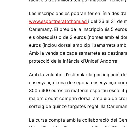
Les inscripcions es podran fer en línia des d’a
www.esportperatothom.ad
i del 26 al 31 de 
Carlemany. El preu de la inscripció és 5 euro
els obsequis) o de 2 euros (només amb el dors
euros (inclou dorsal amb xip i samarreta amb
Amb la venda de cada samarreta es destinaran
protecció de la infància d’Unicef Andorra.
Amb la voluntat d’estimular la participació de
ensenyança i una de segona ensenyança com a
300 i 400 euros en material esportiu escollit pe
majors d’edat comprin dorsal amb xip de cronom
sorteig de quinze targetes regal illa Carlema
La cursa compta amb la col·laboració del Cen