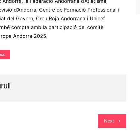
 Andorrà, la Federació Andorrana d’Atletisme,
levisió d’Andorra, Centre de Formació Professional i
riat del Govern, Creu Roja Andorrana i Unicef
ambé compta amb la participació del comitè
Europa Andorra 2025.
ocs
rull
Next