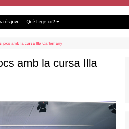
ra és jove
Què llegeixo?
Vídeos participants
Bases del concurs
ls jocs amb la cursa Illa Carlemany
jocs amb la cursa Illa