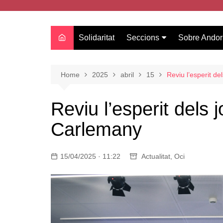
Solidaritat
Seccions
Sobre Andor
Actualitat
Oci
Home
2025
abril
15
Reviu l’esperit de
Curiositats
Reviu l’esperit dels 
Entrevistes
Carlemany
Salut
Estudis
15/04/2025 · 11:22
Tecnologia
Actualitat
,
Oci
Amor
Moda i tendències