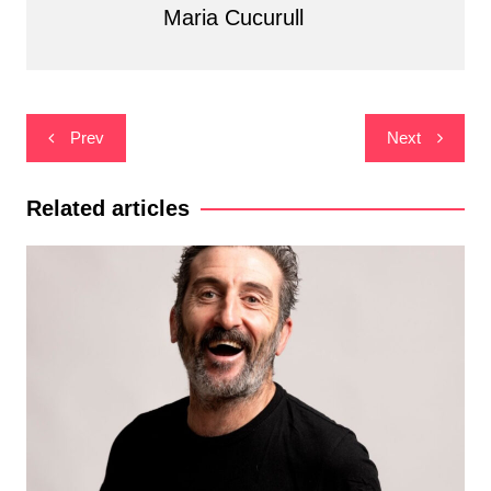
Maria Cucurull
Navegació
Prev
Next
d'entrades
Related articles